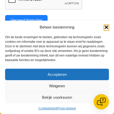
Verzend formulier
Beheer toestemming
Om de beste ervaringen te bieden, gebruiken wij technologieën zoals
cookies om informatie over je apparaat op te slaan en/of te raadplegen.
Geplaatst in
Archief
,
Berichten seizoen 2025-2026
,
Pupil van de
Door in te stemmen met deze technologieën kunnen wij gegevens zoals
Week
surfgedrag of unieke ID's op deze site verwerken. Als je geen toestemming
geeft of uw toestemming intrekt, kan dit een nadelige invloed hebben op
bepaalde functies en mogelijkheden.
Accepteren
VV Reiger Boys
Weigeren
De Wending, Lotte Beesedijk 1
1705 NA Heerhugowaard
Bekijk voorkeuren
Google maps route
Reglementen
Cookiebeleid
Privacybeleid
Privacybeleid