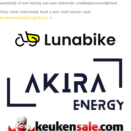
wedstrijd of een lezing van een bekende voetbalpersoonlijkheid.
Voor meer informatie kunt u een mail sturen naar
businessclub@reigerboys.nl