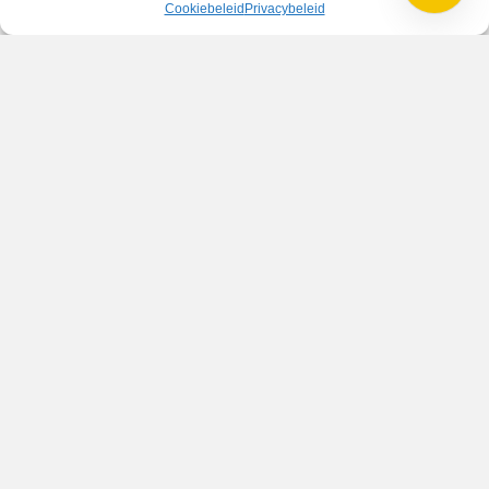
Cookiebeleid
Privacybeleid
verandert of als wij onze werkwijze wijzigen. De meest recente versie
staat altijd op onze website.
VV Reiger Boys
De Wending, Lotte Beesedijk 1
1705 NA Heerhugowaard
Google maps route
Reglementen
Privacybeleid
Cookiebeleid
XML-Sitemap
Veelgestelde vragen
Belangrijke gegevens
Zoeken