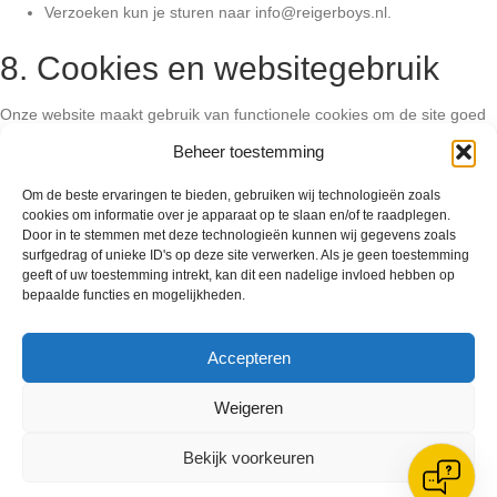
Verzoeken kun je sturen naar info@reigerboys.nl.
8. Cookies en websitegebruik
Onze website maakt gebruik van functionele cookies om de site goed
te laten werken. Analytische cookies (bijvoorbeeld via Google
Beheer toestemming
Analytics) gebruiken we alleen om bezoekersstatistieken bij te houden.
Waar mogelijk anonimiseren wij IP-adressen.
Om de beste ervaringen te bieden, gebruiken wij technologieën zoals
cookies om informatie over je apparaat op te slaan en/of te raadplegen.
9. Contact
Door in te stemmen met deze technologieën kunnen wij gegevens zoals
surfgedrag of unieke ID's op deze site verwerken. Als je geen toestemming
geeft of uw toestemming intrekt, kan dit een nadelige invloed hebben op
Heb je vragen over dit privacybeleid of over jouw gegevens? Neem
bepaalde functies en mogelijkheden.
contact op met:
VV Reiger Boys
De Wending, Lotte Beesedijk 1,
Accepteren
1705 NA Heerhugowaard
E-mail: info@reigerboys.nl
Weigeren
10. Wijzigingen
Bekijk voorkeuren
Dit privacybeleid kan worden aangepast als de wet- of regelgeving