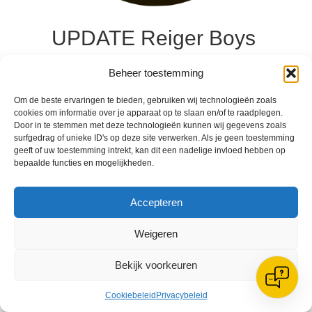
UPDATE Reiger Boys
m.b.t. coronavirus 22
Beheer toestemming
april 2020
Om de beste ervaringen te bieden, gebruiken wij technologieën zoals
cookies om informatie over je apparaat op te slaan en/of te raadplegen.
22 april 2020
Door in te stemmen met deze technologieën kunnen wij gegevens zoals
surfgedrag of unieke ID's op deze site verwerken. Als je geen toestemming
geeft of uw toestemming intrekt, kan dit een nadelige invloed hebben op
Naar aanleiding van de update op 21 april van
bepaalde functies en mogelijkheden.
het kabinet en de KNVB is het bestuur op dit
moment bezig met het maken van een plan om
de trainingen van jeugd t/m 18 jaar weer te
Accepteren
kunnen hervatten. Hiertoe hebben we vandaag
een inventarisatie gestart om de bereidheid
Weigeren
onder de ouders/ verzorgers te polsen…
about UPDATE Reiger Boys m.b.t. coronavirus 
Lees verder
Bekijk voorkeuren
Cookiebeleid
Privacybeleid