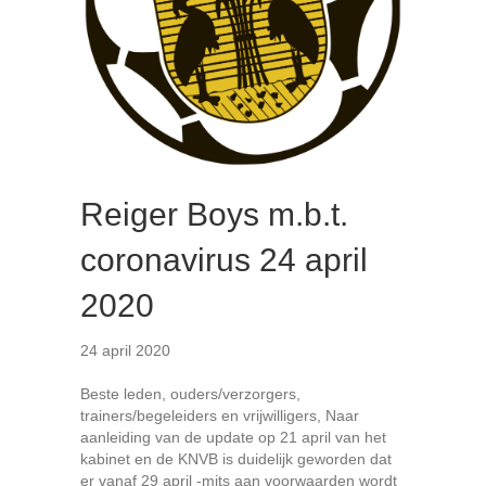
Reiger Boys m.b.t.
coronavirus 24 april
2020
24 april 2020
Beste leden, ouders/verzorgers,
trainers/begeleiders en vrijwilligers, Naar
aanleiding van de update op 21 april van het
kabinet en de KNVB is duidelijk geworden dat
er vanaf 29 april -mits aan voorwaarden wordt