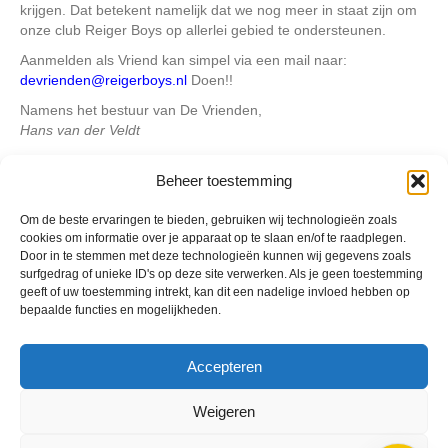
krijgen. Dat betekent namelijk dat we nog meer in staat zijn om
onze club Reiger Boys op allerlei gebied te ondersteunen.
Aanmelden als Vriend kan simpel via een mail naar:
devrienden@reigerboys.nl
Doen!!
Namens het bestuur van De Vrienden,
Hans van der Veldt
Beheer toestemming
Geplaatst in
Berichten seizoen 2019-2020
Om de beste ervaringen te bieden, gebruiken wij technologieën zoals
cookies om informatie over je apparaat op te slaan en/of te raadplegen.
Door in te stemmen met deze technologieën kunnen wij gegevens zoals
surfgedrag of unieke ID's op deze site verwerken. Als je geen toestemming
geeft of uw toestemming intrekt, kan dit een nadelige invloed hebben op
bepaalde functies en mogelijkheden.
VV Reiger Boys
De Wending, Lotte Beesedijk 1
1705 NA Heerhugowaard
Accepteren
Google maps route
Weigeren
Reglementen
Privacybeleid