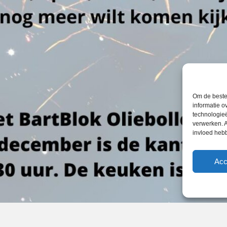
Om de beste 
informatie o
technologieë
verwerken. A
invloed heb
Acc