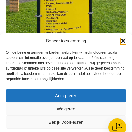
Beheer toestemming
Om de beste ervaringen te bieden, gebruiken wij technologieën zoals
cookies om informatie over je apparaat op te slaan en/of te raadplegen.
Door in te stemmen met deze technologieën kunnen wij gegevens zoals
Geplaatst in
Archief
,
Berichten seizoen 2025-2026
surfgedrag of unieke ID's op deze site verwerken. Als je geen toestemming
geeft of uw toestemming intrekt, kan dit een nadelige invloed hebben op
bepaalde functies en mogelijkheden.
Accepteren
VV Reiger Boys
Weigeren
De Wending, Lotte Beesedijk 1
1705 NA Heerhugowaard
Bekijk voorkeuren
Google maps route