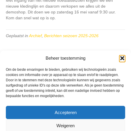
Met ingang van het nieuwe voetbalseizoen krijgen we een
nieuwe kledinglijn en daarom verkopen we alles uit de
demoshop. Dit doen we op zaterdag 16 mei vanaf 9:30 uur.
Kom dan snel wat op is op.
Geplaatst in
Archief
,
Berichten seizoen 2025-2026
Beheer toestemming
Om de beste ervaringen te bieden, gebruiken wij technologieën zoals
VV Reiger Boys
cookies om informatie over je apparaat op te slaan en/of te raadplegen.
Door in te stemmen met deze technologieën kunnen wij gegevens zoals
De Wending, Lotte Beesedijk 1
surfgedrag of unieke ID's op deze site verwerken. Als je geen toestemming
1705 NA Heerhugowaard
geeft of uw toestemming intrekt, kan dit een nadelige invloed hebben op
bepaalde functies en mogelijkheden.
Google maps route
Reglementen
Privacybeleid
Accepteren
Cookiebeleid
XML-Sitemap
Weigeren
Veelgestelde vragen