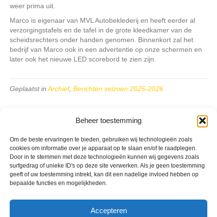
weer prima uit.
Marco is eigenaar van MVL Autobeklederij en heeft eerder al
verzorgingstafels en de tafel in de grote kleedkamer van de
scheidsrechters onder handen genomen. Binnenkort zal het
bedrijf van Marco ook in een advertentie op onze schermen en
later ook het nieuwe LED scorebord te zien zijn.
Geplaatst in
Archief
,
Berichten seizoen 2025-2026
Beheer toestemming
Om de beste ervaringen te bieden, gebruiken wij technologieën zoals
cookies om informatie over je apparaat op te slaan en/of te raadplegen.
VV Reiger Boys
Door in te stemmen met deze technologieën kunnen wij gegevens zoals
De Wending, Lotte Beesedijk 1
surfgedrag of unieke ID's op deze site verwerken. Als je geen toestemming
1705 NA Heerhugowaard
geeft of uw toestemming intrekt, kan dit een nadelige invloed hebben op
bepaalde functies en mogelijkheden.
Google maps route
Reglementen
Accepteren
Privacybeleid