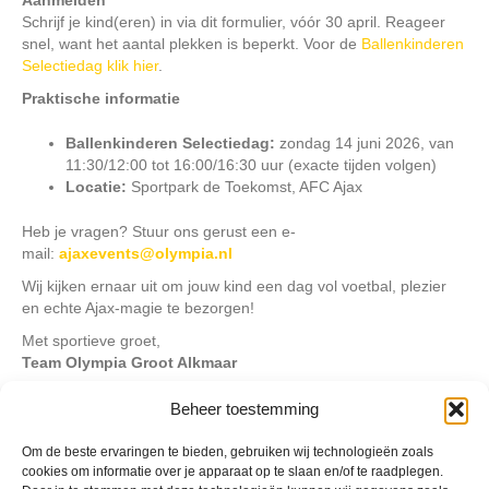
Aanmelden
Schrijf je kind(eren) in via dit formulier, vóór 30 april. Reageer
snel, want het aantal plekken is beperkt. Voor de
Ballenkinderen
Selectiedag klik hier
.
Praktische informatie
Ballenkinderen Selectiedag:
zondag 14 juni 2026, van
11:30/12:00 tot 16:00/16:30 uur (exacte tijden volgen)
Locatie:
Sportpark de Toekomst, AFC Ajax
Heb je vragen? Stuur ons gerust een e-
mail:
ajaxevents@olympia.nl
Wij kijken ernaar uit om jouw kind een dag vol voetbal, plezier
en echte Ajax-magie te bezorgen!
Met sportieve groet,
Team Olympia Groot Alkmaar
Kinderen: (klein)kind, broertje en/of zusje
Beheer toestemming
Om de beste ervaringen te bieden, gebruiken wij technologieën zoals
Geplaatst in
Archief
,
Berichten seizoen 2025-2026
cookies om informatie over je apparaat op te slaan en/of te raadplegen.