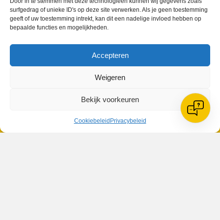
Door in te stemmen met deze technologieën kunnen wij gegevens zoals
surfgedrag of unieke ID's op deze site verwerken. Als je geen toestemming
geeft of uw toestemming intrekt, kan dit een nadelige invloed hebben op
bepaalde functies en mogelijkheden.
VV Reiger Boys
Accepteren
De Wending, Lotte Beesedijk 1
1705 NA Heerhugowaard
Weigeren
Google maps route
Bekijk voorkeuren
Reglementen
Privacybeleid
Cookiebeleid
Privacybeleid
Cookiebeleid
XML-Sitemap
Veelgestelde vragen
Belangrijke gegevens
Zoeken