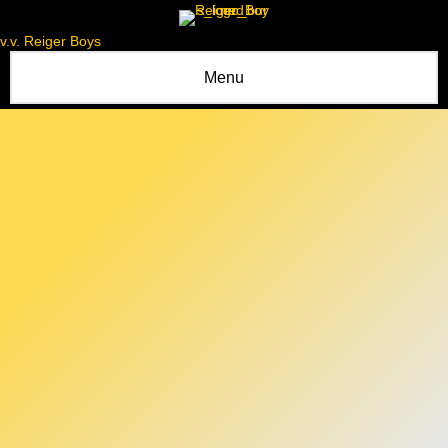
v.v. Reiger Boys
Menu