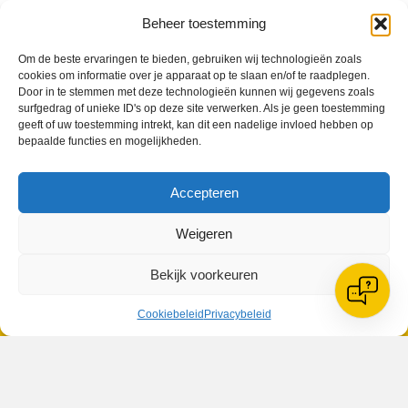
Beheer toestemming
Om de beste ervaringen te bieden, gebruiken wij technologieën zoals
cookies om informatie over je apparaat op te slaan en/of te raadplegen.
Geplaatst in
Berichten seizoen 2017-2018
Door in te stemmen met deze technologieën kunnen wij gegevens zoals
surfgedrag of unieke ID's op deze site verwerken. Als je geen toestemming
geeft of uw toestemming intrekt, kan dit een nadelige invloed hebben op
bepaalde functies en mogelijkheden.
Accepteren
VV Reiger Boys
De Wending, Lotte Beesedijk 1
Weigeren
1705 NA Heerhugowaard
Bekijk voorkeuren
Google maps route
Reglementen
Cookiebeleid
Privacybeleid
Privacybeleid
Cookiebeleid
XML-Sitemap
Veelgestelde vragen
Belangrijke gegevens