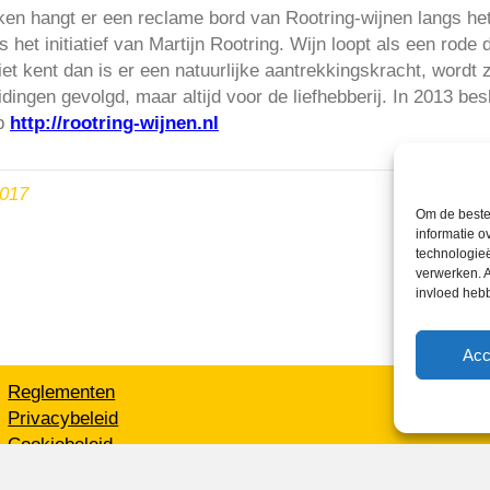
en hangt er een reclame bord van Rootring-wijnen langs he
s het initiatief van Martijn Rootring. Wijn loopt als een rode d
 niet kent dan is er een natuurlijke aantrekkingskracht, wordt
idingen gevolgd, maar altijd voor de liefhebberij. In 2013 bes
op
http://rootring-wijnen.nl
2017
Om de beste 
informatie o
technologieë
verwerken. A
invloed heb
Acc
Reglementen
Privacybeleid
Cookiebeleid
XML-Sitemap