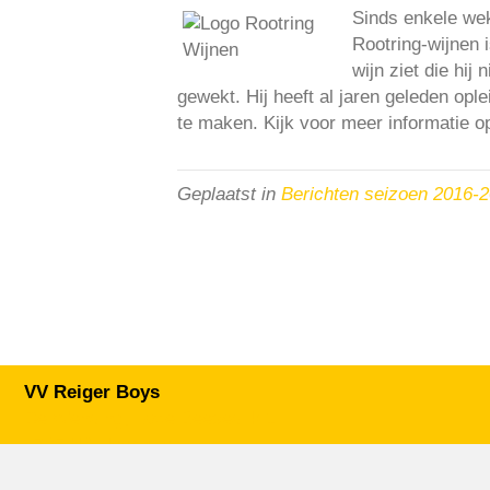
Sinds enkele wek
Rootring-wijnen i
wijn ziet die hij
gewekt. Hij heeft al jaren geleden ople
te maken. Kijk voor meer informatie 
Geplaatst in
Berichten seizoen 2016-
VV Reiger Boys
De Wending, Lotte Beesedijk 1
1705 NA Heerhugowaard