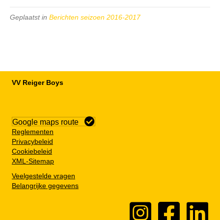
Geplaatst in
Berichten seizoen 2016-2017
VV Reiger Boys
De Wending, Lotte Beesedijk 1
1705 NA Heerhugowaard
Google maps route
Reglementen
Privacybeleid
Cookiebeleid
XML-Sitemap
Veelgestelde vragen
Belangrijke gegevens