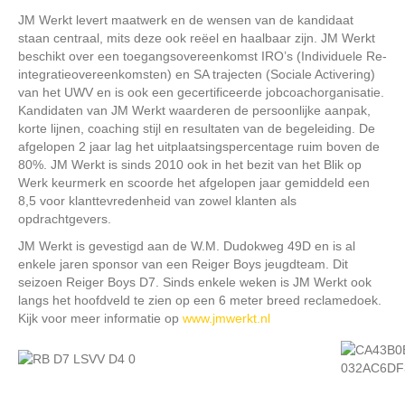
JM Werkt levert maatwerk en de wensen van de kandidaat
staan centraal, mits deze ook reëel en haalbaar zijn. JM Werkt
beschikt over een toegangsovereenkomst IRO’s (Individuele Re-
integratieovereenkomsten) en SA trajecten (Sociale Activering)
van het UWV en is ook een gecertificeerde jobcoachorganisatie.
Kandidaten van JM Werkt waarderen de persoonlijke aanpak,
korte lijnen, coaching stijl en resultaten van de begeleiding. De
afgelopen 2 jaar lag het uitplaatsingspercentage ruim boven de
80%. JM Werkt is sinds 2010 ook in het bezit van het Blik op
Werk keurmerk en scoorde het afgelopen jaar gemiddeld een
8,5 voor klanttevredenheid van zowel klanten als
opdrachtgevers.
JM Werkt is gevestigd aan de W.M. Dudokweg 49D en is al
enkele jaren sponsor van een Reiger Boys jeugdteam. Dit
seizoen Reiger Boys D7. Sinds enkele weken is JM Werkt ook
langs het hoofdveld te zien op een 6 meter breed reclamedoek.
Kijk voor meer informatie op
www.jmwerkt.nl