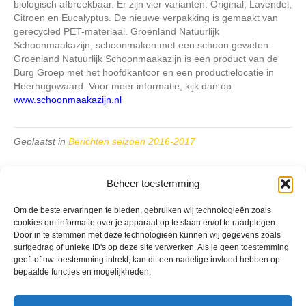
biologisch afbreekbaar. Er zijn vier varianten: Original, Lavendel,
Citroen en Eucalyptus. De nieuwe verpakking is gemaakt van
gerecycled PET-materiaal. Groenland Natuurlijk
Schoonmaakazijn, schoonmaken met een schoon geweten.
Groenland Natuurlijk Schoonmaakazijn is een product van de
Burg Groep met het hoofdkantoor en een productielocatie in
Heerhugowaard. Voor meer informatie, kijk dan op
www.schoonmaakazijn.nl
Geplaatst in
Berichten seizoen 2016-2017
Beheer toestemming
Om de beste ervaringen te bieden, gebruiken wij technologieën zoals
cookies om informatie over je apparaat op te slaan en/of te raadplegen.
VV Reiger Boys
Door in te stemmen met deze technologieën kunnen wij gegevens zoals
De Wending, Lotte Beesedijk 1
surfgedrag of unieke ID's op deze site verwerken. Als je geen toestemming
1705 NA Heerhugowaard
geeft of uw toestemming intrekt, kan dit een nadelige invloed hebben op
bepaalde functies en mogelijkheden.
Google maps route
Reglementen