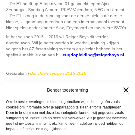
– De E1 heeft op E-top niveau 01 gespeeld tegen Ajax,
Zeeburgia, Sporting Almere, RKAV Volendam, NEC en Utrecht.
– De F1 is nog in de running voor de eerste plek in de eerste
klasse, zij gaan nog meedoen aan een internationaal toernooi.
Hier spelen onder andere Ajax, Feyenoord en meerdere BVO’s
In het seizoen 2015 – 2016 wil Reiger Boys dit verder
doorbouwen. Wil je beter worden in voetbal, training krijgen
volgens het AZ fasetraining systeem en plezier hebben in het
spelletje meldt je dan aan bij
jeugdopleiding@reigerboys.nl
Geplaatst in
Berichten seizoen 2015-2016
Beheer toestemming
Om de beste ervaringen te bieden, gebruiken wij technologieën zoals
cookies om informatie over je apparaat op te slaan en/of te raadplegen.
Door in te stemmen met deze technologieën kunnen wij gegevens zoals
VV Reiger Boys
surfgedrag of unieke ID's op deze site verwerken. Als je geen toestemming
De Wending, Lotte Beesedijk 1
geeft of uw toestemming intrekt, kan dit een nadelige invloed hebben op
1705 NA Heerhugowaard
bepaalde functies en mogelijkheden.