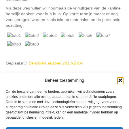
Via deze weg willen wij nogmaals de vrijwilligers van de kantine
hartelijk danken voor hun hulp. Op korte termijn moest er nog
veel geregeld worden zoals inkoop materialen en de personele
bezetting.
Geplaatst in
Berichten seizoen 2013-2014
Beheer toestemming
Om de beste ervaringen te bieden, gebruiken wij technologieën zoals
cookies om informatie over je apparaat op te slaan en/of te raadplegen.
VV Reiger Boys
Door in te stemmen met deze technologieën kunnen wij gegevens zoals
De Wending, Lotte Beesedijk 1
surfgedrag of unieke ID's op deze site verwerken. Als je geen toestemming
geeft of uw toestemming intrekt, kan dit een nadelige invloed hebben op
1705 NA Heerhugowaard
bepaalde functies en mogelijkheden.
Google maps route