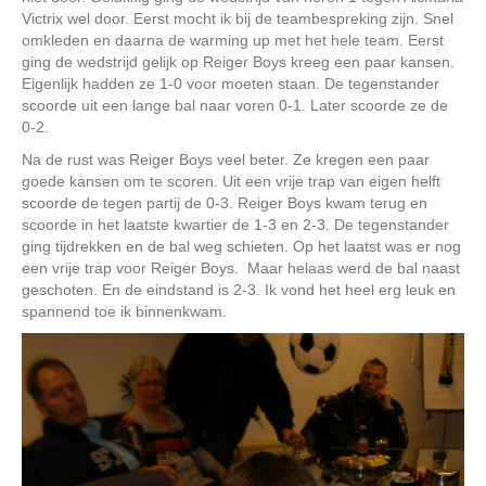
Victrix wel door. Eerst mocht ik bij de teambespreking zijn. Snel
omkleden en daarna de warming up met het hele team. Eerst
ging de wedstrijd gelijk op Reiger Boys kreeg een paar kansen.
Eigenlijk hadden ze 1-0 voor moeten staan. De tegenstander
scoorde uit een lange bal naar voren 0-1. Later scoorde ze de
0-2.
Na de rust was Reiger Boys veel beter. Ze kregen een paar
goede kansen om te scoren. Uit een vrije trap van eigen helft
scoorde de tegen partij de 0-3. Reiger Boys kwam terug en
scoorde in het laatste kwartier de 1-3 en 2-3. De tegenstander
ging tijdrekken en de bal weg schieten. Op het laatst was er nog
een vrije trap voor Reiger Boys. Maar helaas werd de bal naast
geschoten. En de eindstand is 2-3. Ik vond het heel erg leuk en
spannend toe ik binnenkwam.