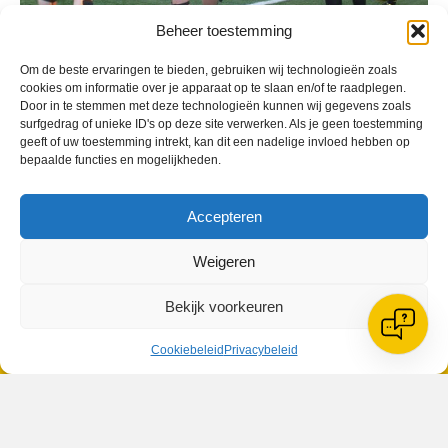
Beheer toestemming
Om de beste ervaringen te bieden, gebruiken wij technologieën zoals
cookies om informatie over je apparaat op te slaan en/of te raadplegen.
Door in te stemmen met deze technologieën kunnen wij gegevens zoals
surfgedrag of unieke ID's op deze site verwerken. Als je geen toestemming
geeft of uw toestemming intrekt, kan dit een nadelige invloed hebben op
bepaalde functies en mogelijkheden.
Geplaatst in
Berichten seizoen 2013-2014
Accepteren
Weigeren
Bekijk voorkeuren
VV Reiger Boys
De Wending, Lotte Beesedijk 1
Cookiebeleid
Privacybeleid
1705 NA Heerhugowaard
Google maps route
Reglementen
Privacybeleid