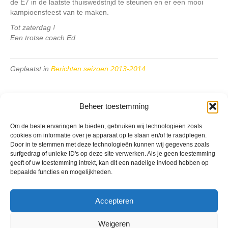
de E7 in de laatste thuiswedstrijd te steunen en er een mooi
kampioensfeest van te maken.
Tot zaterdag !
Een trotse coach Ed
Geplaatst in
Berichten seizoen 2013-2014
Beheer toestemming
Om de beste ervaringen te bieden, gebruiken wij technologieën zoals
cookies om informatie over je apparaat op te slaan en/of te raadplegen.
VV Reiger Boys
Door in te stemmen met deze technologieën kunnen wij gegevens zoals
De Wending, Lotte Beesedijk 1
surfgedrag of unieke ID's op deze site verwerken. Als je geen toestemming
1705 NA Heerhugowaard
geeft of uw toestemming intrekt, kan dit een nadelige invloed hebben op
bepaalde functies en mogelijkheden.
Google maps route
Reglementen
Privacybeleid
Accepteren
Cookiebeleid
XML-Sitemap
Weigeren