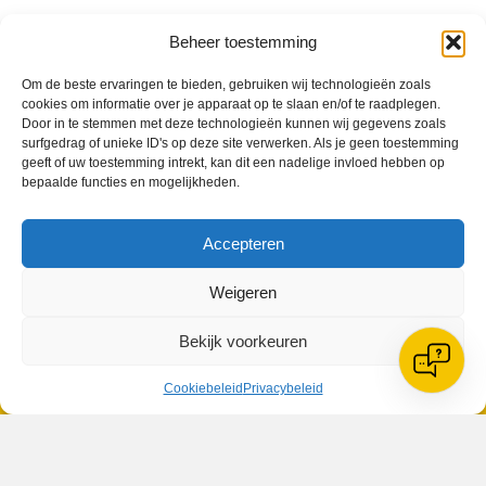
Beheer toestemming
VV Reiger Boys
Om de beste ervaringen te bieden, gebruiken wij technologieën zoals
De Wending, Lotte Beesedijk 1
cookies om informatie over je apparaat op te slaan en/of te raadplegen.
1705 NA Heerhugowaard
Door in te stemmen met deze technologieën kunnen wij gegevens zoals
surfgedrag of unieke ID's op deze site verwerken. Als je geen toestemming
Google maps route
geeft of uw toestemming intrekt, kan dit een nadelige invloed hebben op
Reglementen
bepaalde functies en mogelijkheden.
Privacybeleid
Cookiebeleid
Accepteren
XML-Sitemap
Veelgestelde vragen
Weigeren
Belangrijke gegevens
Bekijk voorkeuren
Cookiebeleid
Privacybeleid
Zoeken
© 2026 V.V. Reiger Boys | Website:
MH Webdesign & SEO