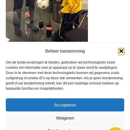
Beheer toestemming
Geplaatst in
Berichten seizoen 2013-2014
Om de beste ervaringen te bieden, gebruiken wij technologieën zoals
cookies om informatie over je apparaat op te slaan en/of te raadplegen.
Door in te stemmen met deze technologieën kunnen wij gegevens zoals
surfgedrag of unieke ID's op deze site verwerken. Als je geen toestemming
geeft of uw toestemming intrekt, kan dit een nadelige invloed hebben op
bepaalde functies en mogelijkheden.
VV Reiger Boys
De Wending, Lotte Beesedijk 1
1705 NA Heerhugowaard
Accepteren
Google maps route
Weigeren
Reglementen
Privacybeleid