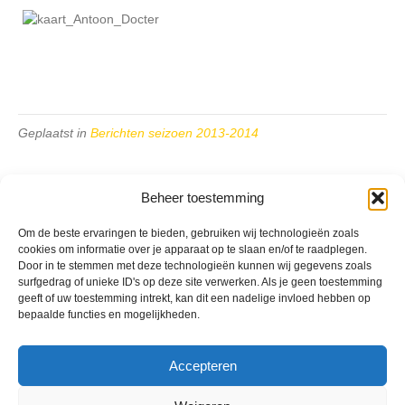
Geplaatst in
Berichten seizoen 2013-2014
Beheer toestemming
Om de beste ervaringen te bieden, gebruiken wij technologieën zoals
cookies om informatie over je apparaat op te slaan en/of te raadplegen.
VV Reiger Boys
Door in te stemmen met deze technologieën kunnen wij gegevens zoals
De Wending, Lotte Beesedijk 1
surfgedrag of unieke ID's op deze site verwerken. Als je geen toestemming
1705 NA Heerhugowaard
geeft of uw toestemming intrekt, kan dit een nadelige invloed hebben op
bepaalde functies en mogelijkheden.
Google maps route
Reglementen
Privacybeleid
Accepteren
Cookiebeleid
XML-Sitemap