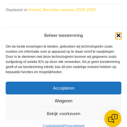
Geplaatst in
Archief
,
Berichten seizoen 2025-2026
Beheer toestemming
Om de beste ervaringen te bieden, gebruiken wij technologieën zoals
VV Reiger Boys
cookies om informatie over je apparaat op te slaan en/of te raadplegen.
De Wending, Lotte Beesedijk 1
Door in te stemmen met deze technologieën kunnen wij gegevens zoals
1705 NA Heerhugowaard
surfgedrag of unieke ID's op deze site verwerken. Als je geen toestemming
geeft of uw toestemming intrekt, kan dit een nadelige invloed hebben op
Google maps route
bepaalde functies en mogelijkheden.
Reglementen
Privacybeleid
Cookiebeleid
Accepteren
XML-Sitemap
Weigeren
Veelgestelde vragen
Belangrijke gegevens
Bekijk voorkeuren
Cookiebeleid
Privacybeleid