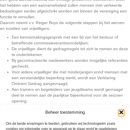
het hebben van een aannamebeleid zullen mensen met verkeerde
bedoelingen eerder afgeschrikt worden om binnen de vereniging een
functie te vervullen.
Daarom neemt v.v. Reiger Boys de volgende stappen bij het werven
en inzetten van vrijwilligers:
Een kennismakingsgesprek met een lid van het bestuur of
betreffende commissieverantwoordelijken;
De vrijwilliger dient de gedragsregels tot zich te nemen en deze
te ondertekenen;
Bij gecontracteerde medewerkers worden mogelijke referenties
gecheckt;
Voor iedere vrijwilliger die met minderjarigen en/of mensen met
een verstandelijke beperking werkt, wordt een Verklaring
Omtrent Gedrag aangevraagd;
Aan trainers en begeleiders van jeugdteams wordt gevraagd
deel te nemen aan de jaarlijkse bijeenkomst voor de seizoen
opening;
Dowload hier de gedragscode vrijwilligers.
Beheer toestemming
Om de beste ervaringen te bieden, gebruiken wij technologieën zoals
cookies om informatie over je apparaat op te slaan en/of te raadplegen.