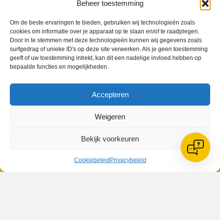
Beheer toestemming
Om de beste ervaringen te bieden, gebruiken wij technologieën zoals
cookies om informatie over je apparaat op te slaan en/of te raadplegen.
Door in te stemmen met deze technologieën kunnen wij gegevens zoals
surfgedrag of unieke ID's op deze site verwerken. Als je geen toestemming
VV Reiger Boys
geeft of uw toestemming intrekt, kan dit een nadelige invloed hebben op
De Wending, Lotte Beesedijk 1
bepaalde functies en mogelijkheden.
1705 NA Heerhugowaard
Accepteren
Google maps route
Reglementen
Privacybeleid
Weigeren
Cookiebeleid
XML-Sitemap
Bekijk voorkeuren
Veelgestelde vragen
Belangrijke gegevens
Cookiebeleid
Privacybeleid
Zoeken