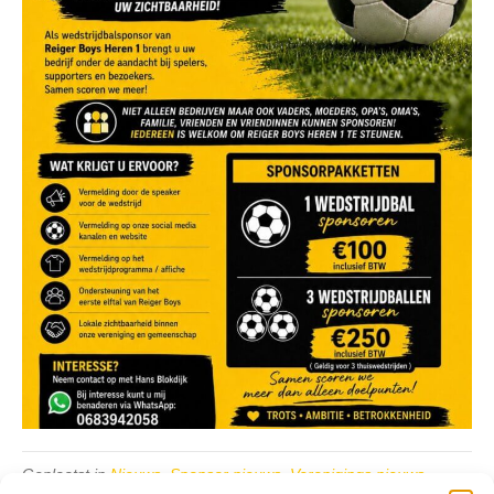
Geplaatst in
Nieuws
,
Sponsor nieuws
,
Verenigings nieuws