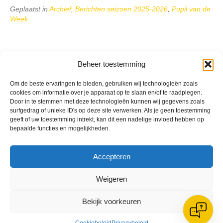
Geplaatst in
Archief
,
Berichten seizoen 2025-2026
,
Pupil van de
Week
Beheer toestemming
Om de beste ervaringen te bieden, gebruiken wij technologieën zoals
VV Reiger Boys
cookies om informatie over je apparaat op te slaan en/of te raadplegen.
De Wending, Lotte Beesedijk 1
Door in te stemmen met deze technologieën kunnen wij gegevens zoals
1705 NA Heerhugowaard
surfgedrag of unieke ID's op deze site verwerken. Als je geen toestemming
geeft of uw toestemming intrekt, kan dit een nadelige invloed hebben op
Google maps route
bepaalde functies en mogelijkheden.
Reglementen
Privacybeleid
Cookiebeleid
Accepteren
XML-Sitemap
Weigeren
Veelgestelde vragen
Belangrijke gegevens
Bekijk voorkeuren