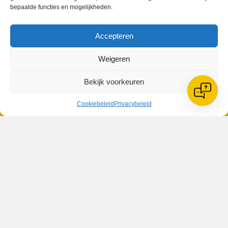
bepaalde functies en mogelijkheden.
VV Reiger Boys
Accepteren
De Wending, Lotte Beesedijk 1
1705 NA Heerhugowaard
Weigeren
Google maps route
Reglementen
Bekijk voorkeuren
Privacybeleid
Cookiebeleid
Cookiebeleid
Privacybeleid
XML-Sitemap
Veelgestelde vragen
Belangrijke gegevens
Zoeken
© 2026 V.V. Reiger Boys | Website:
MH Webdesign & SEO