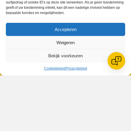
surfgedrag of unieke ID's op deze site verwerken. Als je geen toestemming
geeft of uw toestemming intrekt, kan dit een nadelige invloed hebben op
bepaalde functies en mogelijkheden.
VV Reiger Boys
Accepteren
De Wending, Lotte Beesedijk 1
1705 NA Heerhugowaard
Weigeren
Google maps route
Bekijk voorkeuren
Reglementen
Privacybeleid
Cookiebeleid
Cookiebeleid
Privacybeleid
XML-Sitemap
Veelgestelde vragen
Belangrijke gegevens
Zoeken