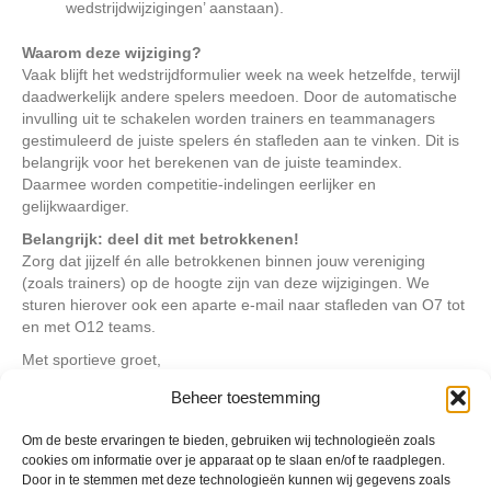
wedstrijdwijzigingen’ aanstaan).
Waarom deze wijziging?
Vaak blijft het wedstrijdformulier week na week hetzelfde, terwijl
daadwerkelijk andere spelers meedoen. Door de automatische
invulling uit te schakelen worden trainers en teammanagers
gestimuleerd de juiste spelers én stafleden aan te vinken. Dit is
belangrijk voor het berekenen van de juiste teamindex.
Daarmee worden competitie-indelingen eerlijker en
gelijkwaardiger.
Belangrijk: deel dit met betrokkenen!
Zorg dat jijzelf én alle betrokkenen binnen jouw vereniging
(zoals trainers) op de hoogte zijn van deze wijzigingen. We
sturen hierover ook een aparte e-mail naar stafleden van O7 tot
en met O12 teams.
Met sportieve groet,
KNVB
Beheer toestemming
Om de beste ervaringen te bieden, gebruiken wij technologieën zoals
Geplaatst in
Archief
,
Berichten seizoen 2025-2026
cookies om informatie over je apparaat op te slaan en/of te raadplegen.
Door in te stemmen met deze technologieën kunnen wij gegevens zoals