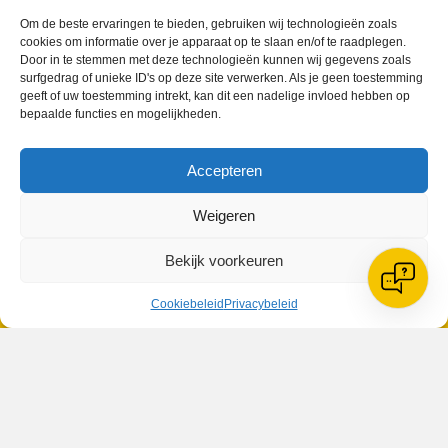
Om de beste ervaringen te bieden, gebruiken wij technologieën zoals
cookies om informatie over je apparaat op te slaan en/of te raadplegen.
Door in te stemmen met deze technologieën kunnen wij gegevens zoals
surfgedrag of unieke ID's op deze site verwerken. Als je geen toestemming
geeft of uw toestemming intrekt, kan dit een nadelige invloed hebben op
bepaalde functies en mogelijkheden.
Accepteren
VV Reiger Boys
De Wending, Lotte Beesedijk 1
Weigeren
1705 NA Heerhugowaard
Google maps route
Bekijk voorkeuren
Reglementen
Privacybeleid
Cookiebeleid
Privacybeleid
Cookiebeleid
XML-Sitemap
Veelgestelde vragen
Belangrijke gegevens