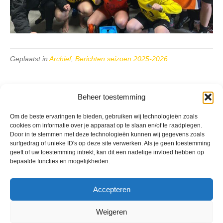
Geplaatst in
Archief
,
Berichten seizoen 2025-2026
Beheer toestemming
Om de beste ervaringen te bieden, gebruiken wij technologieën zoals
VV Reiger Boys
cookies om informatie over je apparaat op te slaan en/of te raadplegen.
De Wending, Lotte Beesedijk 1
Door in te stemmen met deze technologieën kunnen wij gegevens zoals
surfgedrag of unieke ID's op deze site verwerken. Als je geen toestemming
1705 NA Heerhugowaard
geeft of uw toestemming intrekt, kan dit een nadelige invloed hebben op
bepaalde functies en mogelijkheden.
Google maps route
Reglementen
Privacybeleid
Accepteren
Cookiebeleid
XML-Sitemap
Weigeren
Veelgestelde vragen