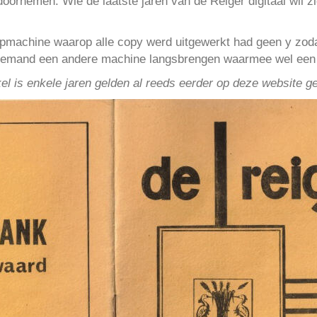
ornemen. Wie de laatste jaren van de Reiger digitaal wil zie
ypmachine waarop alle copy werd uitgewerkt had geen y zoda
iemand een andere machine langsbrengen waarmee wel een le
ikel is enkele jaren gelden al reeds eerder op deze website ge