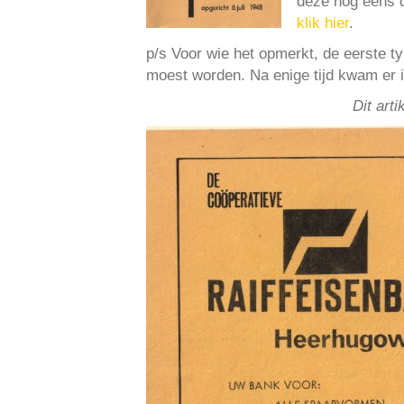
deze nog eens do
klik hier
.
p/s Voor wie het opmerkt, de eerste t
moest worden. Na enige tijd kwam er 
Dit art