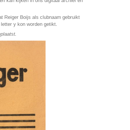
n kan kijken in ons digitaal archief en
t Reiger Boijs als clubnaam gebruikt
tter y kon worden getikt.
plaatst.