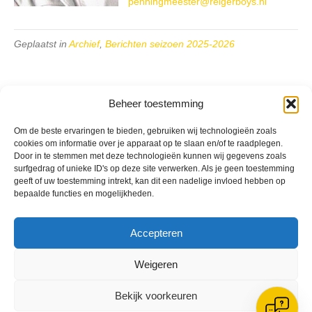
penningmeester@reigerboys.nl
Geplaatst in
Archief
,
Berichten seizoen 2025-2026
Beheer toestemming
Om de beste ervaringen te bieden, gebruiken wij technologieën zoals
VV Reiger Boys
cookies om informatie over je apparaat op te slaan en/of te raadplegen.
De Wending, Lotte Beesedijk 1
Door in te stemmen met deze technologieën kunnen wij gegevens zoals
1705 NA Heerhugowaard
surfgedrag of unieke ID's op deze site verwerken. Als je geen toestemming
geeft of uw toestemming intrekt, kan dit een nadelige invloed hebben op
Google maps route
bepaalde functies en mogelijkheden.
Reglementen
Privacybeleid
Accepteren
Cookiebeleid
XML-Sitemap
Weigeren
Veelgestelde vragen
Belangrijke gegevens
Bekijk voorkeuren