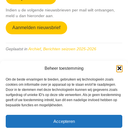
Indien u de volgende nieuwsbrieven per mail wilt ontvangen,
meld u dan hieronder aan.
Aanmelden nieuwsbrief
Geplaatst in
Archief
,
Berichten seizoen 2025-2026
Beheer toestemming
Om de beste ervaringen te bieden, gebruiken wij technologieën zoals
cookies om informatie over je apparaat op te slaan en/of te raadplegen.
VV Reiger Boys
Door in te stemmen met deze technologieën kunnen wij gegevens zoals
De Wending, Lotte Beesedijk 1
surfgedrag of unieke ID's op deze site verwerken. Als je geen toestemming
1705 NA Heerhugowaard
geeft of uw toestemming intrekt, kan dit een nadelige invloed hebben op
bepaalde functies en mogelijkheden.
Google maps route
Reglementen
Accepteren
Privacybeleid
Cookiebeleid