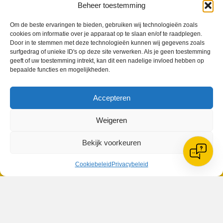
Beheer toestemming
Om de beste ervaringen te bieden, gebruiken wij technologieën zoals
cookies om informatie over je apparaat op te slaan en/of te raadplegen.
Door in te stemmen met deze technologieën kunnen wij gegevens zoals
surfgedrag of unieke ID's op deze site verwerken. Als je geen toestemming
VV Reiger Boys
geeft of uw toestemming intrekt, kan dit een nadelige invloed hebben op
De Wending, Lotte Beesedijk 1
bepaalde functies en mogelijkheden.
1705 NA Heerhugowaard
Accepteren
Google maps route
Reglementen
Privacybeleid
Weigeren
Cookiebeleid
XML-Sitemap
Bekijk voorkeuren
Veelgestelde vragen
Belangrijke gegevens
Cookiebeleid
Privacybeleid