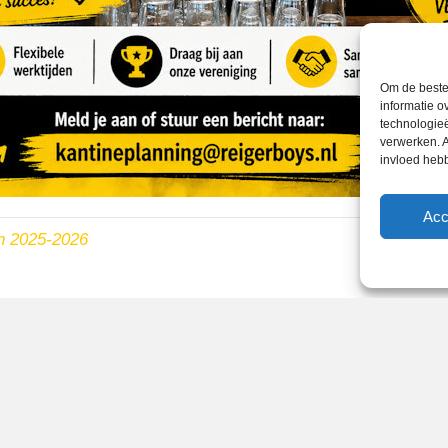
Om de beste 
informatie o
technologieë
verwerken. A
invloed heb
Acc
n 2025-2026
Reglementen
Privacybeleid