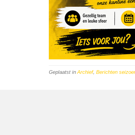
Geplaatst in
Archief
,
Berichten seizoe
VV Reiger Boys
De Wending, Lotte Beesedijk 1