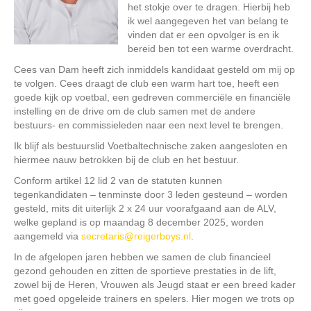
het stokje over te dragen. Hierbij heb
ik wel aangegeven het van belang te
vinden dat er een opvolger is en ik
bereid ben tot een warme overdracht.
Cees van Dam heeft zich inmiddels kandidaat gesteld om mij op
te volgen. Cees draagt de club een warm hart toe, heeft een
goede kijk op voetbal, een gedreven commerciële en financiële
instelling en de drive om de club samen met de andere
bestuurs- en commissieleden naar een next level te brengen.
Ik blijf als bestuurslid Voetbaltechnische zaken aangesloten en
hiermee nauw betrokken bij de club en het bestuur.
Conform artikel 12 lid 2 van de statuten kunnen
tegenkandidaten – tenminste door 3 leden gesteund – worden
gesteld, mits dit uiterlijk 2 x 24 uur voorafgaand aan de ALV,
welke gepland is op maandag 8 december 2025, worden
aangemeld via
secretaris@reigerboys.nl
.
In de afgelopen jaren hebben we samen de club financieel
gezond gehouden en zitten de sportieve prestaties in de lift,
zowel bij de Heren, Vrouwen als Jeugd staat er een breed kader
met goed opgeleide trainers en spelers. Hier mogen we trots op