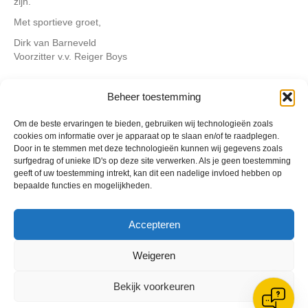
zijn.
Met sportieve groet,
Dirk van Barneveld
Voorzitter v.v. Reiger Boys
Beheer toestemming
Geplaatst in
Archief
,
Berichten seizoen 2025-2026
Om de beste ervaringen te bieden, gebruiken wij technologieën zoals
cookies om informatie over je apparaat op te slaan en/of te raadplegen.
Door in te stemmen met deze technologieën kunnen wij gegevens zoals
surfgedrag of unieke ID's op deze site verwerken. Als je geen toestemming
geeft of uw toestemming intrekt, kan dit een nadelige invloed hebben op
bepaalde functies en mogelijkheden.
VV Reiger Boys
De Wending, Lotte Beesedijk 1
1705 NA Heerhugowaard
Accepteren
Google maps route
Weigeren
Reglementen
Privacybeleid
Bekijk voorkeuren
Cookiebeleid
XML-Sitemap