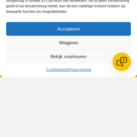
surfgedrag of unieke ID's op deze site verwerken. Als je geen toestemming
geeft of uw toestemming intrekt, kan dit een nadelige invloed hebben op
bepaalde functies en mogelijkheden.
Geplaatst in
Berichten seizoen 2024-2025
Accepteren
Weigeren
VV Reiger Boys
Bekijk voorkeuren
De Wending, Lotte Beesedijk 1
1705 NA Heerhugowaard
Cookiebeleid
Privacybeleid
Google maps route
Reglementen
Privacybeleid
Cookiebeleid
XML-Sitemap
Veelgestelde vragen
Belangrijke gegevens