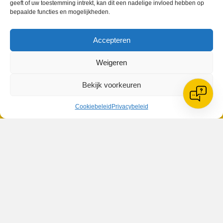
geeft of uw toestemming intrekt, kan dit een nadelige invloed hebben op
bepaalde functies en mogelijkheden.
VV Reiger Boys
Accepteren
De Wending, Lotte Beesedijk 1
1705 NA Heerhugowaard
Weigeren
Google maps route
Bekijk voorkeuren
Reglementen
Privacybeleid
Cookiebeleid
Cookiebeleid
Privacybeleid
XML-Sitemap
Veelgestelde vragen
Belangrijke gegevens
Zoeken
© 2026 V.V. Reiger Boys | Website:
MH Webdesign & SEO