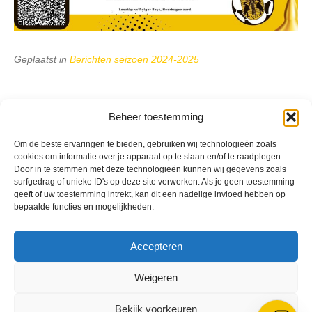
Geplaatst in
Berichten seizoen 2024-2025
Beheer toestemming
Om de beste ervaringen te bieden, gebruiken wij technologieën zoals
VV Reiger Boys
cookies om informatie over je apparaat op te slaan en/of te raadplegen.
De Wending, Lotte Beesedijk 1
Door in te stemmen met deze technologieën kunnen wij gegevens zoals
1705 NA Heerhugowaard
surfgedrag of unieke ID's op deze site verwerken. Als je geen toestemming
geeft of uw toestemming intrekt, kan dit een nadelige invloed hebben op
bepaalde functies en mogelijkheden.
Google maps route
Reglementen
Privacybeleid
Accepteren
Cookiebeleid
XML-Sitemap
Weigeren
Veelgestelde vragen
Belangrijke gegevens
Bekijk voorkeuren