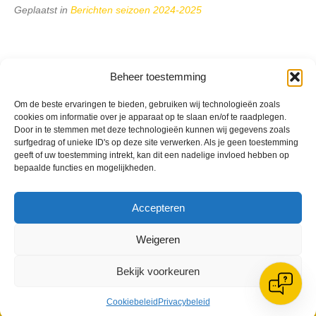
Geplaatst in
Berichten seizoen 2024-2025
Beheer toestemming
VV Reiger Boys
Om de beste ervaringen te bieden, gebruiken wij technologieën zoals
cookies om informatie over je apparaat op te slaan en/of te raadplegen.
De Wending, Lotte Beesedijk 1
Door in te stemmen met deze technologieën kunnen wij gegevens zoals
1705 NA Heerhugowaard
surfgedrag of unieke ID's op deze site verwerken. Als je geen toestemming
geeft of uw toestemming intrekt, kan dit een nadelige invloed hebben op
Google maps route
bepaalde functies en mogelijkheden.
Reglementen
Privacybeleid
Cookiebeleid
Accepteren
XML-Sitemap
Veelgestelde vragen
Weigeren
Belangrijke gegevens
Bekijk voorkeuren
Cookiebeleid
Privacybeleid