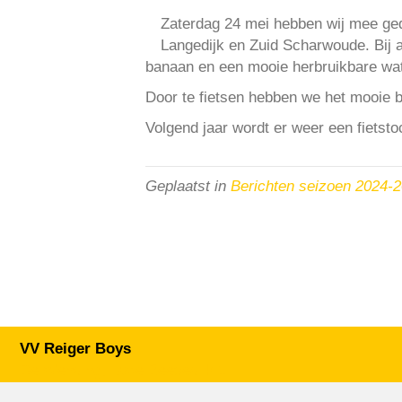
Zaterdag 24 mei hebben wij mee ge
Langedijk en Zuid Scharwoude. Bij a
banaan en een mooie herbruikbare wate
Door te fietsen hebben we het mooie 
Volgend jaar wordt er weer een fietsto
Geplaatst in
Berichten seizoen 2024-
VV Reiger Boys
De Wending, Lotte Beesedijk 1
1705 NA Heerhugowaard