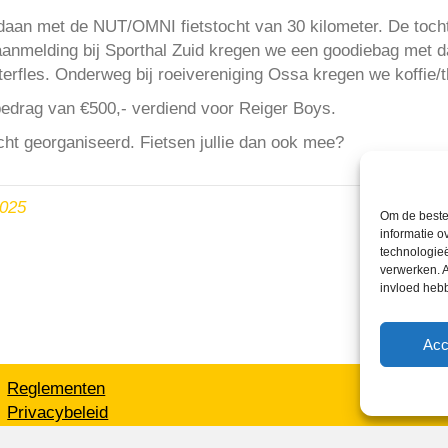
daan met de NUT/OMNI fietstocht van 30 kilometer. De toch
anmelding bij Sporthal Zuid kregen we een goodiebag met da
rfles. Onderweg bij roeivereniging Ossa kregen we koffie/t
bedrag van €500,- verdiend voor Reiger Boys.
cht georganiseerd. Fietsen jullie dan ook mee?
2025
Om de beste 
informatie o
technologieë
verwerken. A
invloed heb
Acc
Reglementen
Privacybeleid
Cookiebeleid