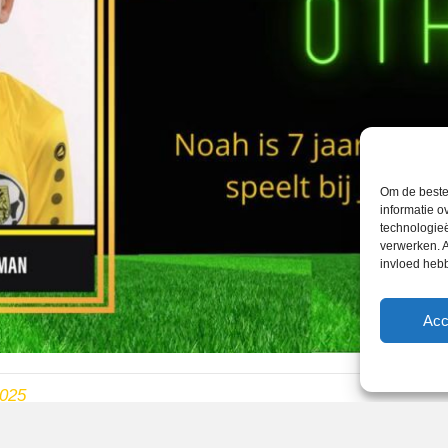
Om de beste 
informatie o
technologieë
verwerken. A
invloed heb
Acc
2025