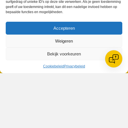
surfgedrag of unieke ID's op deze site verwerken. Als je geen toestemming
geeft of uw toestemming intrekt, kan dit een nadelige invloed hebben op
bepaalde functies en mogelijkheden.
VV Reiger Boys
Accepteren
De Wending, Lotte Beesedijk 1
1705 NA Heerhugowaard
Weigeren
Google maps route
Bekijk voorkeuren
Reglementen
Privacybeleid
Cookiebeleid
Cookiebeleid
Privacybeleid
XML-Sitemap
Veelgestelde vragen
Belangrijke gegevens
Zoeken