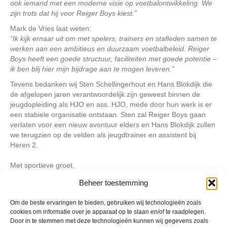
ook iemand met een moderne visie op voetbalontwikkeling. We
zijn trots dat hij voor Reiger Boys kiest.”
Mark de Vries laat weten:
“Ik kijk ernaar uit om met spelers, trainers en stafleden samen te
werken aan een ambitieus en duurzaam voetbalbeleid. Reiger
Boys heeft een goede structuur, faciliteiten met goede potentie –
ik ben blij hier mijn bijdrage aan te mogen leveren.”
Tevens bedanken wij Sten Schellingerhout en Hans Blokdijk die
de afgelopen jaren verantwoordelijk zijn geweest binnen de
jeugdopleiding als HJO en ass. HJO, mede door hun werk is er
een stabiele organisatie ontstaan. Sten zal Reiger Boys gaan
verlaten voor een nieuw avontuur elders en Hans Blokdijk zullen
we terugzien op de velden als jeugdtrainer en assistent bij
Heren 2.
Met sportieve groet,
Bestuur Reiger Boys
Beheer toestemming
Om de beste ervaringen te bieden, gebruiken wij technologieën zoals
Geplaatst in
Berichten seizoen 2024-2025
cookies om informatie over je apparaat op te slaan en/of te raadplegen.
Door in te stemmen met deze technologieën kunnen wij gegevens zoals