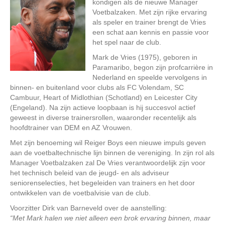
kondigen als de nieuwe Manager
Voetbalzaken. Met zijn rijke ervaring
als speler en trainer brengt de Vries
een schat aan kennis en passie voor
het spel naar de club.
Mark de Vries (1975), geboren in
Paramaribo, begon zijn profcarrière in
Nederland en speelde vervolgens in
binnen- en buitenland voor clubs als FC Volendam, SC
Cambuur, Heart of Midlothian (Schotland) en Leicester City
(Engeland). Na zijn actieve loopbaan is hij succesvol actief
geweest in diverse trainersrollen, waaronder recentelijk als
hoofdtrainer van DEM en AZ Vrouwen.
Met zijn benoeming wil Reiger Boys een nieuwe impuls geven
aan de voetbaltechnische lijn binnen de vereniging. In zijn rol als
Manager Voetbalzaken zal De Vries verantwoordelijk zijn voor
het technisch beleid van de jeugd- en als adviseur
seniorenselecties, het begeleiden van trainers en het door
ontwikkelen van de voetbalvisie van de club.
Voorzitter Dirk van Barneveld over de aanstelling:
“Met Mark halen we niet alleen een brok ervaring binnen, maar