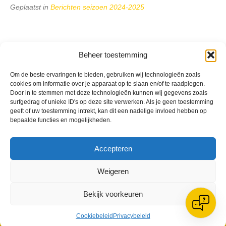
Geplaatst in
Berichten seizoen 2024-2025
Beheer toestemming
VV Reiger Boys
Om de beste ervaringen te bieden, gebruiken wij technologieën zoals
cookies om informatie over je apparaat op te slaan en/of te raadplegen.
De Wending, Lotte Beesedijk 1
Door in te stemmen met deze technologieën kunnen wij gegevens zoals
1705 NA Heerhugowaard
surfgedrag of unieke ID's op deze site verwerken. Als je geen toestemming
geeft of uw toestemming intrekt, kan dit een nadelige invloed hebben op
Google maps route
bepaalde functies en mogelijkheden.
Reglementen
Privacybeleid
Cookiebeleid
Accepteren
XML-Sitemap
Veelgestelde vragen
Weigeren
Belangrijke gegevens
Bekijk voorkeuren
Cookiebeleid
Privacybeleid