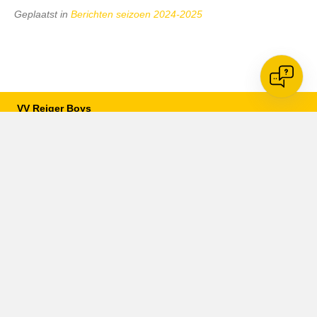
Geplaatst in
Berichten seizoen 2024-2025
VV Reiger Boys
De Wending, Lotte Beesedijk 1
1705 NA Heerhugowaard
Google maps route
Reglementen
Privacybeleid
Cookiebeleid
XML-Sitemap
Veelgestelde vragen
Belangrijke gegevens