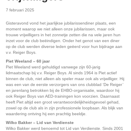
7 februari 2025
Gisteravond vond het jaarlijkse jubilarissendiner plaats, een
moment waarop we niet alleen onze jubilarissen, maar ook
trouwe vrijwilligers in het zonnetje zetten die na vele jaren hun
inzet voor de club beëindigen. Onder het genot van een diner
op de club werden diverse leden geëerd voor hun bijdrage aan
v.v. Reiger Boys.
Piet Weeland – 60 jaar
Piet Weeland werd gehuldigd vanwege zijn 60-jarig
lidmaatschap bij v.v. Reiger Boys. Al sinds 1964 is Piet actief
binnen de club, niet alleen als speler maar ook als vrijwilliger. Hij
was een van de eerste verzorgers van ons clubblad ‘De Reiger’
en jarenlang betrokken bij de EHBO-organisatie, waardoor hij
ook Reiger Boys van AED-trainingen kon voorzien. Daarnaast
heeft Piet altijd een groot verantwoordelijkheidsgevoel gehad,
zowel op de club als in zijn professionele loopbaan. Als blijk van
waardering ontving hij een prachtig beeldje.
Wilko Bakker – Lid van Verdienste
Wilko Bakker werd benoemd tot Lid van Verdienste. Sinds 2001