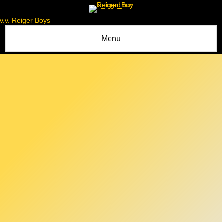
v.v. Reiger Boys
Menu