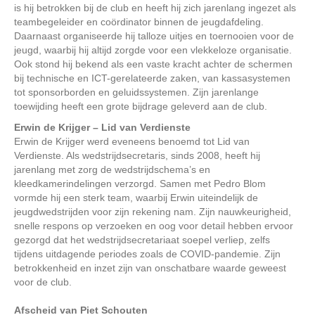
is hij betrokken bij de club en heeft hij zich jarenlang ingezet als
teambegeleider en coördinator binnen de jeugdafdeling.
Daarnaast organiseerde hij talloze uitjes en toernooien voor de
jeugd, waarbij hij altijd zorgde voor een vlekkeloze organisatie.
Ook stond hij bekend als een vaste kracht achter de schermen
bij technische en ICT-gerelateerde zaken, van kassasystemen
tot sponsorborden en geluidssystemen. Zijn jarenlange
toewijding heeft een grote bijdrage geleverd aan de club.
Erwin de Krijger – Lid van Verdienste
Erwin de Krijger werd eveneens benoemd tot Lid van
Verdienste. Als wedstrijdsecretaris, sinds 2008, heeft hij
jarenlang met zorg de wedstrijdschema’s en
kleedkamerindelingen verzorgd. Samen met Pedro Blom
vormde hij een sterk team, waarbij Erwin uiteindelijk de
jeugdwedstrijden voor zijn rekening nam. Zijn nauwkeurigheid,
snelle respons op verzoeken en oog voor detail hebben ervoor
gezorgd dat het wedstrijdsecretariaat soepel verliep, zelfs
tijdens uitdagende periodes zoals de COVID-pandemie. Zijn
betrokkenheid en inzet zijn van onschatbare waarde geweest
voor de club.
Afscheid van Piet Schouten