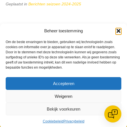
Geplaatst in
Berichten seizoen 2024-2025
Beheer toestemming
VV Reiger Boys
Om de beste ervaringen te bieden, gebruiken wij technologieën zoals
cookies om informatie over je apparaat op te slaan en/of te raadplegen.
De Wending, Lotte Beesedijk 1
Door in te stemmen met deze technologieën kunnen wij gegevens zoals
1705 NA Heerhugowaard
surfgedrag of unieke ID's op deze site verwerken. Als je geen toestemming
geeft of uw toestemming intrekt, kan dit een nadelige invloed hebben op
Google maps route
bepaalde functies en mogelijkheden.
Reglementen
Privacybeleid
Cookiebeleid
Accepteren
XML-Sitemap
Veelgestelde vragen
Weigeren
Belangrijke gegevens
Bekijk voorkeuren
Cookiebeleid
Privacybeleid