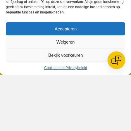
surfgedrag of unieke ID's op deze site verwerken. Als je geen toestemming
geeft of uw toestemming intrekt, kan dit een nadelige invloed hebben op
bepaalde functies en mogelijkheden.
VV Reiger Boys
Accepteren
De Wending, Lotte Beesedijk 1
1705 NA Heerhugowaard
Weigeren
Google maps route
Bekijk voorkeuren
Reglementen
Privacybeleid
Cookiebeleid
Cookiebeleid
Privacybeleid
XML-Sitemap
Veelgestelde vragen
Belangrijke gegevens
Zoeken