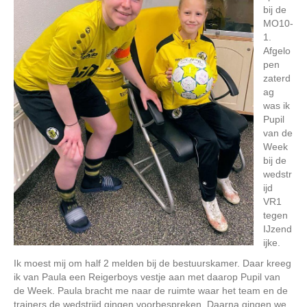
bij de
MO10-
1.
Afgelo
pen
zaterd
ag
was ik
Pupil
van de
Week
bij de
wedstr
ijd
VR1
tegen
IJzend
ijke.
Ik moest mij om half 2 melden bij de bestuurskamer. Daar kreeg
ik van Paula een Reigerboys vestje aan met daarop Pupil van
de Week. Paula bracht me naar de ruimte waar het team en de
trainers de wedstrijd gingen voorbespreken. Daarna gingen we