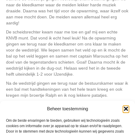
naar de kleedkamer waar de meiden lekker harde muziek
draaide. Daarna was het tijd voor de opwarming, waar ikzelf ook
aan mee mocht doen. De meiden waren allemaal heel erg
aardig!
De scheidsrechter kwam naar me toe en gaf mij een echte
KNVB munt. Dat vond ik echt heel leuk! Na de opwarming
gingen we terug naar de kleedkamer om ons klaar te maken
voor de wedstrijd. We liepen samen het veld op en ik mocht de
bal op het veld leggen en samen met captain Marouscha op het
doel van de tegenstanders schieten. Goal! Daarna mocht ik de
wedstrijd kijken in de dug-out. Helaas werd het in de tweede
helft uiteindelijk 1-2 voor IJzendijke.
Na de wedstrijd gingen we terug naar de bestuurskamer waar ik
een bal met handtekeningen van het hele team kreeg en ook
kregen mijn broertje Ralph en ik nog lekkere patatjes.
Ik vond het een hele leuke ervaring! Bedankt!
Beheer toestemming
Om de beste ervaringen te bieden, gebruiken wij technologieën zoals
Geplaatst in
Berichten seizoen 2024-2025
cookies om informatie over je apparaat op te slaan en/of te raadplegen.
Door in te stemmen met deze technologieën kunnen wij gegevens zoals