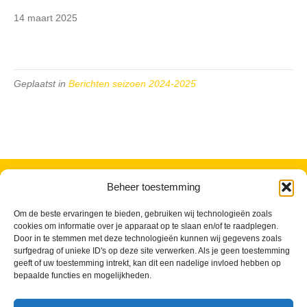
14 maart 2025
Geplaatst in
Berichten seizoen 2024-2025
VV Reiger Boys
Beheer toestemming
De Wending, Lotte Beesedijk 1
1705 NA Heerhugowaard
Om de beste ervaringen te bieden, gebruiken wij technologieën zoals
cookies om informatie over je apparaat op te slaan en/of te raadplegen.
Google maps route
Door in te stemmen met deze technologieën kunnen wij gegevens zoals
Reglementen
surfgedrag of unieke ID's op deze site verwerken. Als je geen toestemming
Privacybeleid
geeft of uw toestemming intrekt, kan dit een nadelige invloed hebben op
Cookiebeleid
bepaalde functies en mogelijkheden.
XML-Sitemap
Veelgestelde vragen