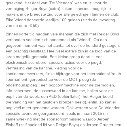
getekend. Het doel van “De Vrienden” was en is: voor de
vereniging Reiger Boys (extra) zaken financieel mogelijk te
maken, in de breedste zin, voor alle geledingen binnen de club.
Elke Vriend doneerde jaarlijks 100 gulden (sinds de invoering
van de euro: € 50)
Binnen korte tijd hadden vele mensen die zich met Reiger Boys
verbonden voelden zich aangemeld als “Vriend”. Op een
gegeven moment was het aantal tot over de honderd gestegen,
een prachtig resultaat. Heel veel extra’s zijn in de loop van de
jaren mogelijk gemaakt. Een kleine greep daaruit: een
electronisch scorebord, speciale acties voor de jeugd,
verfraaiing van de kantine, kleding voor de
kantinemedewerkers, flinke bijdrage voor het International Youth
Tournament, gereedschap voor de MOT-ploeg (de
onderhoudsploeg), een popcornmachine voor de toernooien,
info-schermen, de tussenwand in de kantine, ballen voor de
pupil-van-de-week, een AED (defibrillator), het Reiger-beeld
(vervanging van het gestolen bronzen beeld), enfin, zo kan er
nog véél meer genoemd worden. Ook werden voor De Vrienden
speciale avonden georganiseerd, zoals in maart 2015 (in
samenwerking met de sponsorcommissie) waarop Jeroen
Elshoff (zelf spelend lid van Reiger Boys) en Jeroen Grueter een