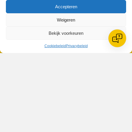
Accepteren
Geplaatst in
Berichten seizoen 2024-2025
Weigeren
Bekijk voorkeuren
Cookiebeleid
Privacybeleid
VV Reiger Boys
De Wending, Lotte Beesedijk 1
1705 NA Heerhugowaard
Google maps route
Reglementen
Privacybeleid
Cookiebeleid
XML-Sitemap
Veelgestelde vragen
Belangrijke gegevens