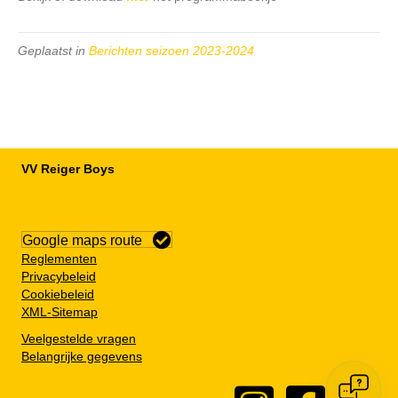
Geplaatst in
Berichten seizoen 2023-2024
VV Reiger Boys
De Wending, Lotte Beesedijk 1
1705 NA Heerhugowaard
Google maps route
Reglementen
Privacybeleid
Cookiebeleid
XML-Sitemap
Veelgestelde vragen
Belangrijke gegevens